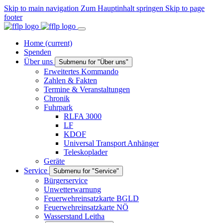
Skip to main navigation
Zum Hauptinhalt springen
Skip to page
footer
Home
(current)
Spenden
Über uns
Submenu for "Über uns"
Erweitertes Kommando
Zahlen & Fakten
Termine & Veranstaltungen
Chronik
Fuhrpark
RLFA 3000
LF
KDOF
Universal Transport Anhänger
Teleskoplader
Geräte
Service
Submenu for "Service"
Bürgerservice
Unwetterwarnung
Feuerwehreinsatzkarte BGLD
Feuerwehreinsatzkarte NÖ
Wasserstand Leitha