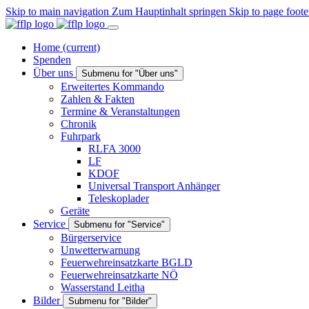
Skip to main navigation
Zum Hauptinhalt springen
Skip to page foote
Home
(current)
Spenden
Über uns
Submenu for "Über uns"
Erweitertes Kommando
Zahlen & Fakten
Termine & Veranstaltungen
Chronik
Fuhrpark
RLFA 3000
LF
KDOF
Universal Transport Anhänger
Teleskoplader
Geräte
Service
Submenu for "Service"
Bürgerservice
Unwetterwarnung
Feuerwehreinsatzkarte BGLD
Feuerwehreinsatzkarte NÖ
Wasserstand Leitha
Bilder
Submenu for "Bilder"