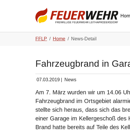
Skip to main navigation
Zum Hauptinhalt springen
Skip to page footer
Hom
Sie sind hier:
FFLP
Home
News-Detail
Fahrzeugbrand in Gar
07.03.2019
|
News
Am 7. März wurden wir um 14.06 Uh
Fahrzeugbrand im Ortsgebiet alarmie
stellte sich heraus, dass sich das b
einer Garage im Kellergeschoß des 
Brand hatte bereits auf Teile des Ke