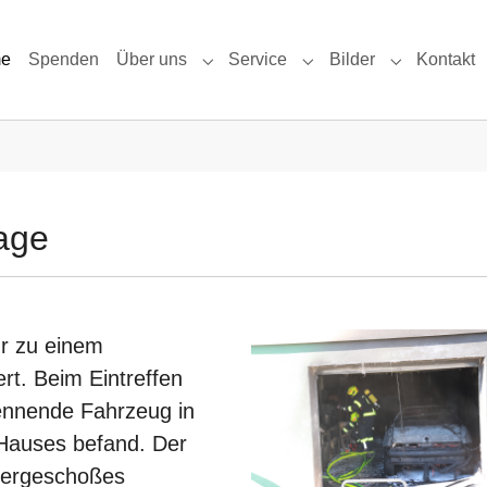
e
Spenden
Über uns
Service
Bilder
Kontakt
Submenu for "Über uns"
Submenu for "Service"
Submenu for
age
r zu einem
rt. Beim Eintreffen
rennende Fahrzeug in
Hauses befand. Der
llergeschoßes